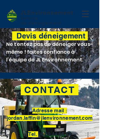
JLEnvironnement
Service
de
déneigement
Devis déneigement
Ne tentez pas de déneiger vous-
même !
faites confiance à
l’équipe de JL Environnement.
CONTACT
Adresse mail :
jordan.laffin@jlenvironnement.com
Tel.
06 69 44 68 72