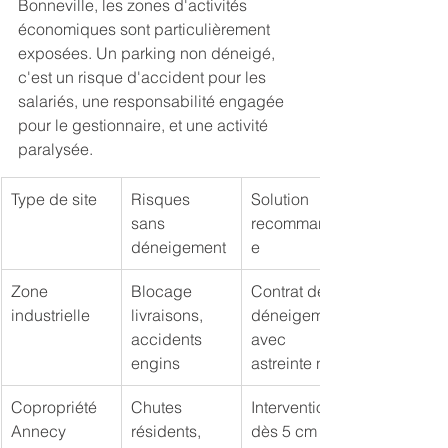
Bonneville, les zones d'activités 
économiques sont particulièrement 
exposées. Un parking non déneigé, 
c'est un risque d'accident pour les 
salariés, une responsabilité engagée 
pour le gestionnaire, et une activité 
paralysée.
Type de site
Risques 
Solution 
sans 
recommandé
déneigement
e
Zone 
Blocage 
Contrat de 
industrielle
livraisons, 
déneigement 
accidents 
avec 
engins
astreinte nuit
Copropriété 
Chutes 
Intervention 
Annecy
résidents, 
dès 5 cm de 