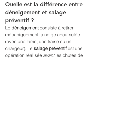
Quelle est la différence entre 
déneigement et salage 
préventif ?
Le 
déneigement
 consiste à retirer 
mécaniquement la neige accumulée 
(avec une lame, une fraise ou un 
chargeur). Le 
salage préventif
 est une 
opération réalisée 
avant
 les chutes de 
neige ou le gel, pour empêcher la 
formation de verglas. En Haute-Savoie, 
les professionnels utilisent souvent une 
bouillie de sel
 (mélange eau + sel) 
pour une efficacité accrue et une 
moindre consommation de sel, 
conformément aux recommandations 
du Conseil Départemental.
Peut-on faire appel à un 
prestataire de déneigement 