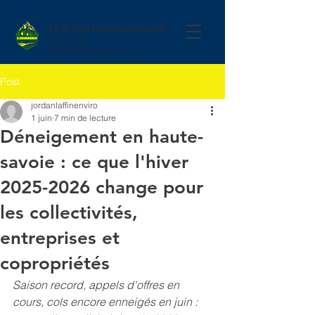
JLEnvironnement
Service
de
déneigement
Post
jordanlaffinenviro
1 juin
7 min de lecture
Déneigement en haute-
savoie : ce que l'hiver
2025-2026 change pour
les collectivités,
entreprises et
copropriétés
Saison record, appels d'offres en 
cours, cols encore enneigés en juin : 